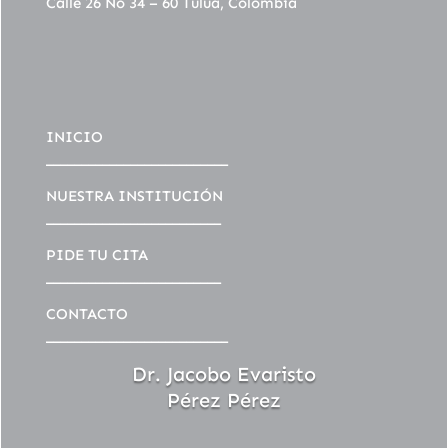
Calle 26 No 34 – 60 Tuluá, Colombia
INICIO
__________________________
NUESTRA INSTITUCIÓN
_________________________
PIDE TU CITA
_________________________
CONTACTO
__________________________
Dr. Jacobo Evaristo
Pérez Pérez