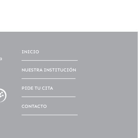
INICIO
a
__________________________
NUESTRA INSTITUCIÓN
_________________________
PIDE TU CITA
_________________________
CONTACTO
__________________________