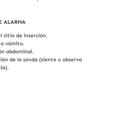
E ALARMA
l sitio de inserción.
 o vómito.
ón abdominal.
ión de la sonda (siente u observa
ia).