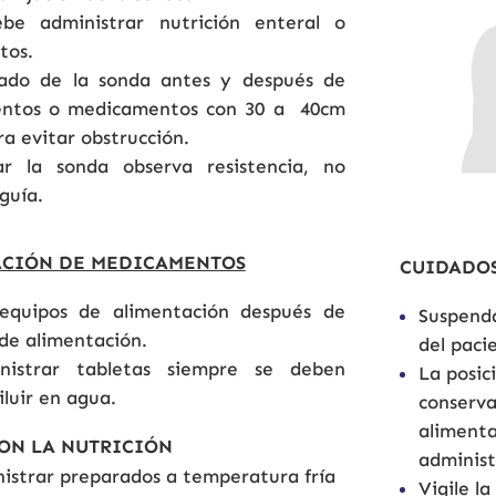
be administrar nutrición enteral o
tos.
vado de la sonda antes y después de
entos o medicamentos con 30 a 40cm
a evitar obstrucción.
gar la sonda observa resistencia, no
guía.
ACIÓN DE MEDICAMENTOS
CUIDADOS
equipos de alimentación después de
Suspenda
de alimentación.
del paci
nistrar tabletas siempre se deben
La posic
diluir en agua.
conserva
alimenta
ON LA NUTRICIÓN
administ
istrar preparados a temperatura fría
Vigile l