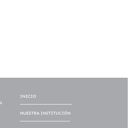
INICIO
a
__________________________
NUESTRA INSTITUCIÓN
_________________________